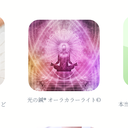
光の鍼®️ オーラカラーライト©︎
など
本