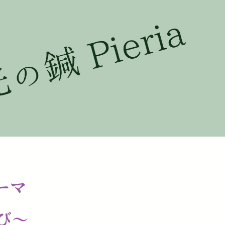
ソーマ
び〜