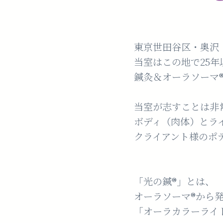
東京世田谷区・奥沢 光
当室はこの地で25
鍼灸＆オーラソーマ®
当室が志すことは非
ボディ（肉体）とラ
クライアント様のポ
「光の鍼®️」とは、
オーラソーマ®️から
「オーラカラーライト