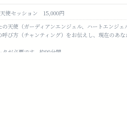
天使セッション 15,000円
たの天使（ガーディアンエンジェル、ハートエンジェ
の呼び方（チャンティング）をお伝えし、現在のあな
タが必要です。約90分間
22,000円
ーガニック化粧品であるAEOS（エイオス）が大地の
サポート、更に光の鍼「肌と内なる美の活性化」セッ
。
らず、光の鍼にが生命力をアップさせて内側からの輝き
の「顔」を発見されるかもしれません。