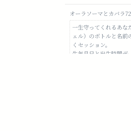
オーラソーマとカバラ72
一生守ってくれるあな
ェル）のボトルと名前
くセッション。
生年月日と出生時間デー
AEOSと光のフェイシャル 
オーラソーマの完全オ
タッチであなたの美を
けの特別メニューです
AEOSの効果のみな
たようにあなたの本当