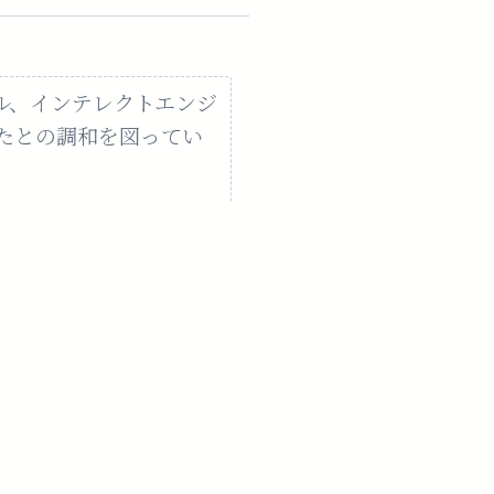
ル、インテレクトエンジ
たとの調和を図ってい
力のパワフルさと繊細な
ションを加えた当室だ
が増します。仮面を外し