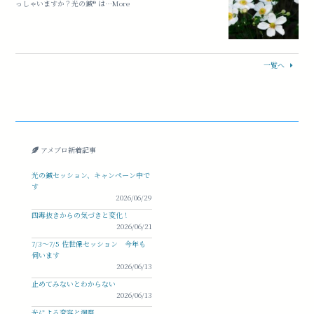
っしゃいますか？光の鍼®︎ は…More
一覧へ
アメブロ新着記事
光の鍼セッション、キャンペーン中で
す
2026/06/29
四毒抜きからの気づきと変化！
2026/06/21
7/3〜7/5 佐世保セッション 今年も
伺います
2026/06/13
止めてみないとわからない
2026/06/13
光による変容と洞察