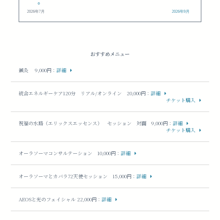
○
2026年7月
2026年9月
おすすめメニュー
鍼灸 9,000円
：
詳細
統合エネルギーケア120分 リアル/オンライン 20,000円
：
詳細
チケット購入
祝福の水路（エリックスエッセンス） セッション 対面 9,000円
：
詳細
チケット購入
オーラソーマコンサルテーション 10,000円
：
詳細
オーラソーマとカバラ72天使セッション 15,000円
：
詳細
AEOSと光のフェイシャル 22,000円
：
詳細