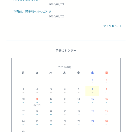
2026/02/03
立春前、選挙戦へのつぶやき
2026/02/02
アメブロへ
予約カレンダー
2026年8月
月
火
水
木
金
土
日
1
2
－
－
3
4
5
6
7
8
9
－
－
－
－
－
－
○
10
11
12
13
14
15
16
○
○
○
－
○
○
○
山の日
17
18
19
20
21
22
23
○
○
○
－
○
○
○
24
25
26
27
28
29
30
○
○
○
－
○
○
○
31