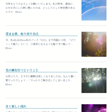
今年もどうぞよろしくお願いいたします。私が昨年、最初に
X39を手にした時に感じたのは、どっしりとした安定感のある
エネル…More
深まる秋、取り戻す自己
今、私はLifeWave社のパッチ「X39」を下丹田に３枚、「ピラ
ミッド貼り」という、三角形になるような貼り方で貼って…
More
光の鍼を打つということ
10月に入り、さすがに朝晩は涼しくなりましたね。なんと暑い
夏だったでしょう…！すっかりご無沙汰してしまいました…
More
全く新しい流れ