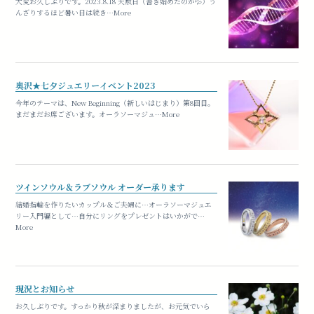
大変お久しぶりです。2023.8.18 天赦日（書き始めたのが💦）う
んざりするほど暑い日は続き…More
奥沢★七夕ジュエリーイベント2023
今年のテーマは、New Beginning（新しいはじまり）第8回目。
まだまだお席ございます。オーラソーマジュ…More
ツインソウル＆ラブソウル オーダー承ります
結婚指輪を作りたいカップル＆ご夫婦に…オーラソーマジュエ
リー入門編として…自分にリングをプレゼントはいかがで…
More
現況とお知らせ
お久しぶりです。すっかり秋が深まりましたが、お元気でいら