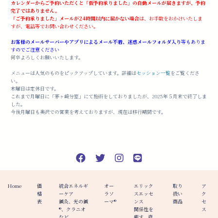
カレンダーからご予約いただくと「仮予約承りました」の自動メールが届きますが、予約
完了ではありません。
「ご予約承りました」メールが24時間以内に届かない場合
は、お手数をおかけいたしま
すが、電話等でお問い合わせください。
お客様のメールサーバーやアプリによるメール不着、迷惑メールフォルダ入り
等もありま
すのでご注意ください
何卒よろしくお願いいたします。
メニューは人気のものをピックアップしています。詳細は
セッション一覧
をご覧くださ
い。
木曜日は定休日です。
これまで月曜日に「茅ヶ崎分室」にて施術をしておりましたが、2025年５月末で終了しま
した。
今後月曜日も奥沢での営業を考えておりますが、現在は移行期間です。
Home
価
統合エネルギ
オー
エリック
取り
ア
格
ーケア
ラソ
スエッセ
扱い
ク
表
鍼灸、光の鍼
ーマ®️
ンス
商品
セ
®︎、クラニオ
関係性を
ス
など
癒す、液