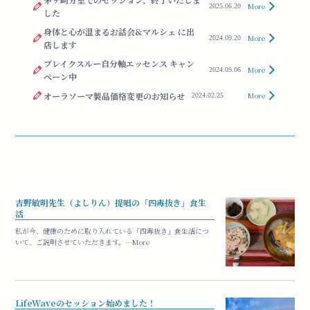
More
2025.06.20
した
身体と心が温まるお話会&マルシェ に出
More
2024.09.20
店します
ブレイクスルー自分軸エッセンス キャン
More
2024.09.06
ペーン中
オーラソーマ製品価格変更のお知らせ
More
2024.02.25
吉野敏明先生（よしりん）提唱の「四毒抜き」食生
活
私が今、健康のために取り入れている「四毒抜き」食生活につ
いて、ご説明させていただきます。…More
LifeWaveのセッション始めました！