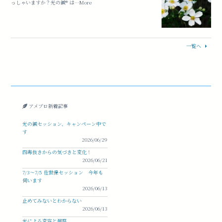
っしゃいますか？光の鍼®︎ は…More
一覧へ
アメブロ新着記事
光の鍼セッション、キャンペーン中で
す
2026/06/29
四毒抜きからの気づきと変化！
2026/06/21
7/3〜7/5 佐世保セッション 今年も
伺います
2026/06/13
止めてみないとわからない
2026/06/13
光による変容と洞察