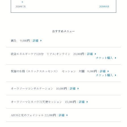
○
2026年7月
2026年9月
おすすめメニュー
鍼灸 9,000円
：
詳細
統合エネルギーケア120分 リアル/オンライン 20,000円
：
詳細
チケット購入
祝福の水路（エリックスエッセンス） セッション 対面 9,000円
：
詳細
チケット購入
オーラソーマコンサルテーション 10,000円
：
詳細
オーラソーマとカバラ72天使セッション 15,000円
：
詳細
AEOSと光のフェイシャル 22,000円
：
詳細