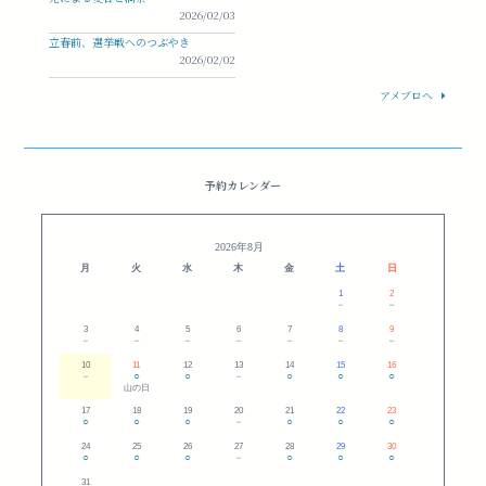
2026/02/03
立春前、選挙戦へのつぶやき
2026/02/02
アメブロへ
予約カレンダー
2026年8月
月
火
水
木
金
土
日
1
2
－
－
3
4
5
6
7
8
9
－
－
－
－
－
－
－
10
11
12
13
14
15
16
－
○
○
－
○
○
○
山の日
17
18
19
20
21
22
23
○
○
○
－
○
○
○
24
25
26
27
28
29
30
○
○
○
－
○
○
○
31