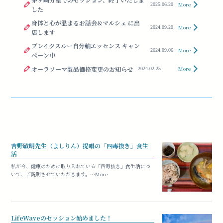
More
2025.06.20
した
身体と心が温まるお話会&マルシェ に出
More
2024.09.20
店します
ブレイクスルー自分軸エッセンス キャン
More
2024.09.06
ペーン中
オーラソーマ製品価格変更のお知らせ
More
2024.02.25
吉野敏明先生（よしりん）提唱の「四毒抜き」食生
活
私が今、健康のために取り入れている「四毒抜き」食生活につ
いて、ご説明させていただきます。…More
LifeWaveのセッション始めました！