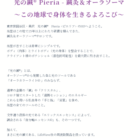
光の鍼®️ Pieria - 鍼灸＆オーラソーマ
〜この地球で身体を生きるよろこび〜
東京世田谷区・奥沢 光の鍼®️ Pieria <ピエリア> のHPへようこそ。
当室はこの地で25年以上にわたり研鑽を積んできた、
鍼灸＆オーラソーマ®︎サロンです。
当室が志すことは非常にシンプルです。
ボディ（肉体）とライトボディ（光の身体）を整合することで、
クライアント様のポテンシャル（潜在的可能性）を最大限に引き出すこと。
「光の鍼®️」とは、
オーラソーマ®️から発展した色と光のツールである
「オーラカラーライト©︎ 」のみならず、
通常の金属の「鍼」や「クリスタル」、
コロナ禍でスタートした「遠隔セッション」のエネルギー
これらを用いる私自身の「手と指」「言葉」を含め、
当室の全てのツールのこと。
文字通り液体の光である「エリックスエッセンス」によって、
調合される「自分軸エッセンス©︎」も、その一つです。
加えて、
まさに光の鍼である、LifeWave社の周波数製品を扱っています。