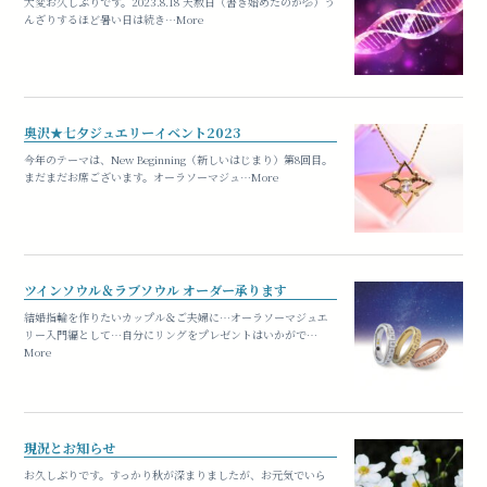
大変お久しぶりです。2023.8.18 天赦日（書き始めたのが💦）う
んざりするほど暑い日は続き…More
奥沢★七夕ジュエリーイベント2023
今年のテーマは、New Beginning（新しいはじまり）第8回目。
まだまだお席ございます。オーラソーマジュ…More
ツインソウル＆ラブソウル オーダー承ります
結婚指輪を作りたいカップル＆ご夫婦に…オーラソーマジュエ
リー入門編として…自分にリングをプレゼントはいかがで…
More
現況とお知らせ
お久しぶりです。すっかり秋が深まりましたが、お元気でいら