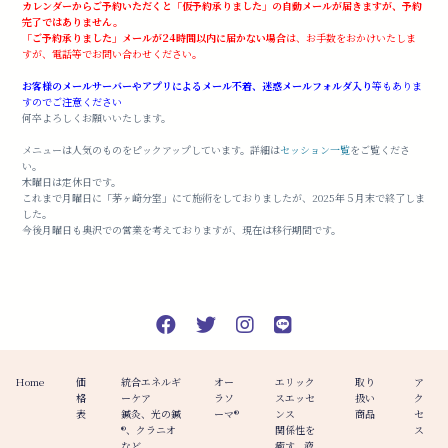
カレンダーからご予約いただくと「仮予約承りました」の自動メールが届きますが、予約
完了ではありません。
「ご予約承りました」メールが24時間以内に届かない場合
は、お手数をおかけいたしま
すが、電話等でお問い合わせください。
お客様のメールサーバーやアプリによるメール不着、迷惑メールフォルダ入り
等もありま
すのでご注意ください
何卒よろしくお願いいたします。
メニューは人気のものをピックアップしています。詳細は
セッション一覧
をご覧くださ
い。
木曜日は定休日です。
これまで月曜日に「茅ヶ崎分室」にて施術をしておりましたが、2025年５月末で終了しま
した。
今後月曜日も奥沢での営業を考えておりますが、現在は移行期間です。
Home
価
統合エネルギ
オー
エリック
取り
ア
格
ーケア
ラソ
スエッセ
扱い
ク
表
鍼灸、光の鍼
ーマ®️
ンス
商品
セ
®︎、クラニオ
関係性を
ス
など
癒す、液