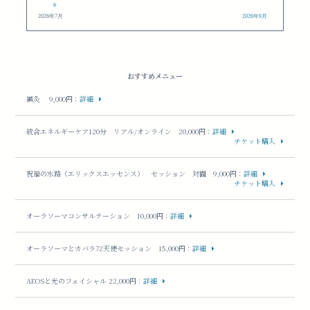
○
2026年7月
2026年9月
おすすめメニュー
鍼灸 9,000円
：
詳細
統合エネルギーケア120分 リアル/オンライン 20,000円
：
詳細
チケット購入
祝福の水路（エリックスエッセンス） セッション 対面 9,000円
：
詳細
チケット購入
オーラソーマコンサルテーション 10,000円
：
詳細
オーラソーマとカバラ72天使セッション 15,000円
：
詳細
AEOSと光のフェイシャル 22,000円
：
詳細