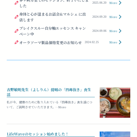
More
2025.06.20
した
身体と心が温まるお話会&マルシェ に出
More
2024.09.20
店します
ブレイクスルー自分軸エッセンス キャン
More
2024.09.06
ペーン中
オーラソーマ製品価格変更のお知らせ
More
2024.02.25
吉野敏明先生（よしりん）提唱の「四毒抜き」食生
活
私が今、健康のために取り入れている「四毒抜き」食生活につ
いて、ご説明させていただきます。…More
LifeWaveのセッション始めました！