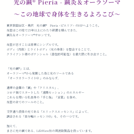
光の鍼®️ Pieria - 鍼灸＆オーラソーマ
〜この地球で身体を生きるよろこび〜
東京世田谷区・奥沢 光の鍼®️ Pieria <ピエリア> のHPへようこそ。
当室はこの地で25年以上にわたり研鑽を積んできた、
鍼灸＆オーラソーマ®︎サロンです。
当室が志すことは非常にシンプルです。
ボディ（肉体）とライトボディ（光の身体）を整合することで、
クライアント様のポテンシャル（潜在的可能性）を最大限に引き出すこと。
「光の鍼®️」とは、
オーラソーマ®️から発展した色と光のツールである
「オーラカラーライト©︎ 」のみならず、
通常の金属の「鍼」や「クリスタル」、
コロナ禍でスタートした「遠隔セッション」のエネルギー
これらを用いる私自身の「手と指」「言葉」を含め、
当室の全てのツールのこと。
文字通り液体の光である「エリックスエッセンス」によって、
調合される「自分軸エッセンス©︎」も、その一つです。
加えて、
まさに光の鍼である、LifeWave社の周波数製品を扱っています。