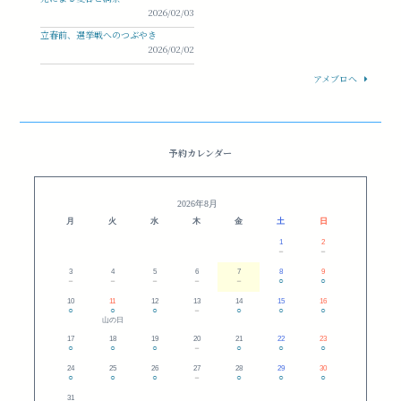
2026/02/03
立春前、選挙戦へのつぶやき
2026/02/02
アメブロへ
予約カレンダー
2026年8月
月
火
水
木
金
土
日
1
2
－
－
3
4
5
6
7
8
9
－
－
－
－
－
○
○
10
11
12
13
14
15
16
○
○
○
－
○
○
○
山の日
17
18
19
20
21
22
23
○
○
○
－
○
○
○
24
25
26
27
28
29
30
○
○
○
－
○
○
○
31