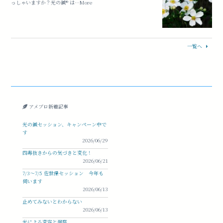
っしゃいますか？光の鍼®︎ は…More
一覧へ
アメブロ新着記事
光の鍼セッション、キャンペーン中で
す
2026/06/29
四毒抜きからの気づきと変化！
2026/06/21
7/3〜7/5 佐世保セッション 今年も
伺います
2026/06/13
止めてみないとわからない
2026/06/13
光による変容と洞察