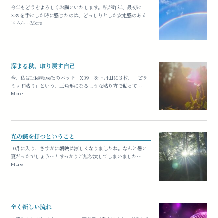
今年もどうぞよろしくお願いいたします。私が昨年、最初に
X39を手にした時に感じたのは、どっしりとした安定感のある
エネル…More
深まる秋、取り戻す自己
今、私はLifeWave社のパッチ「X39」を下丹田に３枚、「ピラ
ミッド貼り」という、三角形になるような貼り方で貼って…
More
光の鍼を打つということ
10月に入り、さすがに朝晩は涼しくなりましたね。なんと暑い
夏だったでしょう…！すっかりご無沙汰してしまいました…
More
全く新しい流れ