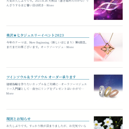
大変お久しぶりです。2023.8.18 天赦日（書き始めたのが💦）う
んざりするほど暑い日は続き…More
奥沢★七夕ジュエリーイベント2023
今年のテーマは、New Beginning（新しいはじまり）第8回目。
まだまだお席ございます。オーラソーマジュ…More
ツインソウル＆ラブソウル オーダー承ります
結婚指輪を作りたいカップル＆ご夫婦に…オーラソーマジュエ
リー入門編として…自分にリングをプレゼントはいかがで…
More
現況とお知らせ
お久しぶりです。すっかり秋が深まりましたが、お元気でいら