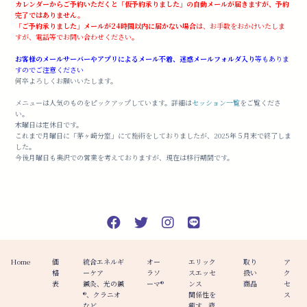
カレンダーからご予約いただくと「仮予約承りました」の自動メールが届きますが、予約
完了ではありません。
「ご予約承りました」メールが24時間以内に届かない場合
は、お手数をおかけいたしま
すが、電話等でお問い合わせください。
お客様のメールサーバーやアプリによるメール不着、迷惑メールフォルダ入り
等もありま
すのでご注意ください
何卒よろしくお願いいたします。
メニューは人気のものをピックアップしています。詳細は
セッション一覧
をご覧くださ
い。
木曜日は定休日です。
これまで月曜日に「茅ヶ崎分室」にて施術をしておりましたが、2025年５月末で終了しま
した。
今後月曜日も奥沢での営業を考えておりますが、現在は移行期間です。
Home
価
統合エネルギ
オー
エリック
取り
ア
格
ーケア
ラソ
スエッセ
扱い
ク
表
鍼灸、光の鍼
ーマ®️
ンス
商品
セ
®︎、クラニオ
関係性を
ス
など
癒す、液