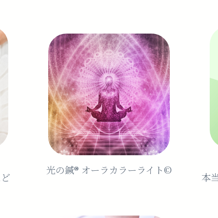
光の鍼®️ オーラカラーライト©︎
など
本