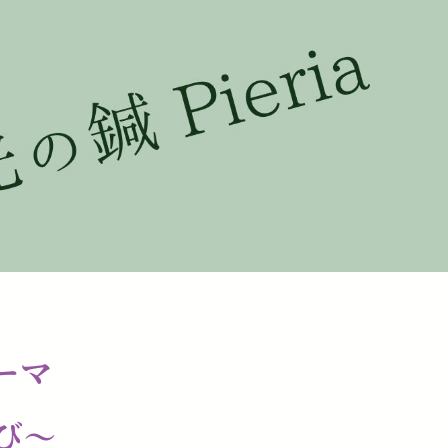
ソーマ
び〜