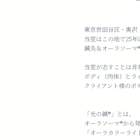
東京世田谷区・奥沢 光
当室はこの地で25
鍼灸＆オーラソーマ®
当室が志すことは非
ボディ（肉体）とラ
クライアント様のポ
「光の鍼®️」とは、
オーラソーマ®️から
「オーラカラーライト