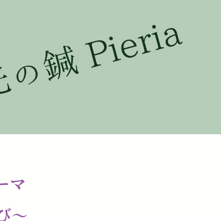
ソーマ
び〜