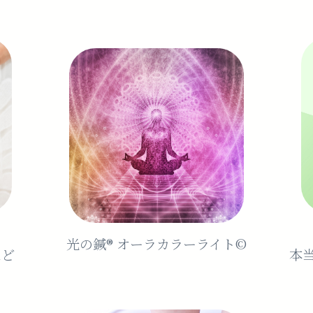
光の鍼®️ オーラカラーライト©︎
など
本