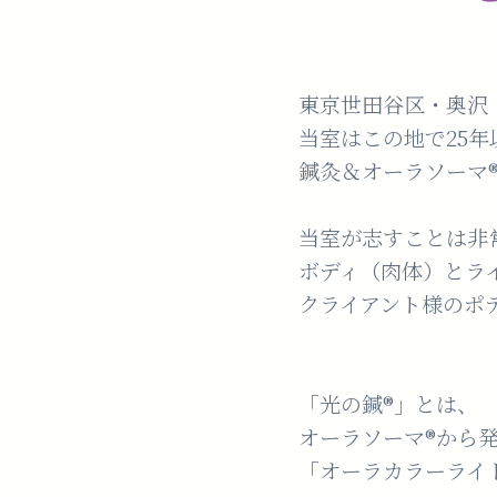
東京世田谷区・奥沢 光
当室はこの地で25
鍼灸＆オーラソーマ®
当室が志すことは非
ボディ（肉体）とラ
クライアント様のポ
「光の鍼®️」とは、
オーラソーマ®️から
「オーラカラーライト