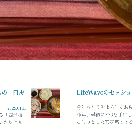
唱の「四毒
LifeWaveのセッ
今年もどうぞよろしくお
2025.01.31
昨年、最初にX39を手に
る「四毒抜
っしりとした安定感のある
いただきま