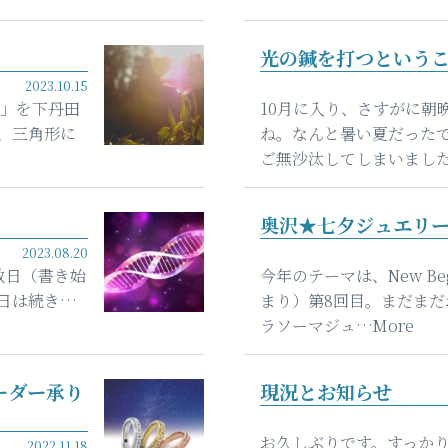
光の鍼を打つという
2023.10.15
39」を下丹田
10月に入り、さすがに朝
、三角形に
ね。なんと暑い夏だった
ご無沙汰してしまいました
奥沢★七夕ジュエリー
2023.08.20
天赦日（書き始
今年のテーマは、New Be
い日は続き…
まり）第8回目。まだまだ
ラソーマジュ…More
ーダー承り
現況とお知らせ
お久しぶりです。すっか
2022.11.18