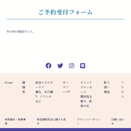
ご予約受付フォーム
予約受付期間外です。
Home
価
統合エネルギ
オー
エリック
取り
ア
格
ーケア
ラソ
スエッセ
扱い
ク
表
鍼灸、光の鍼
ーマ®️
ンス
商品
セ
®︎、クラニオ
関係性を
ス
など
癒す、液
体の光
利用規約・免責事
特定商取引法に関する表
プライバシーポリシ
お問い合わ
項
示
ー
せ