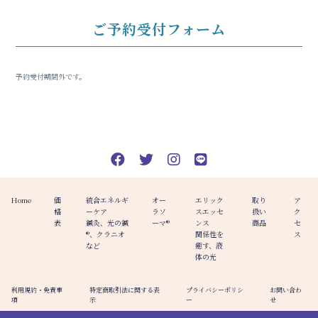
ご予約受付フォーム
予約受付期間外です。
Home
価
統合エネルギ
オー
エリック
取り
ア
格
ーケア
ラソ
スエッセ
扱い
ク
表
鍼灸、光の鍼
ーマ®️
ンス
商品
セ
®︎、クラニオ
関係性を
ス
など
癒す、液
体の光
利用規約・免責事
特定商取引法に関する表
プライバシーポリシ
お問い合わ
項
示
ー
せ