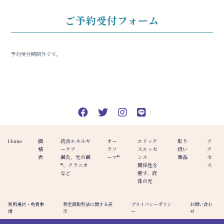
ご予約受付フォーム
予約受付期間外です。
Home
価
統合エネルギ
オー
エリック
取り
ア
格
ーケア
ラソ
スエッセ
扱い
ク
表
鍼灸、光の鍼
ーマ®️
ンス
商品
セ
®︎、クラニオ
関係性を
ス
など
癒す、液
体の光
利用規約・免責事
特定商取引法に関する表
プライバシーポリシ
お問い合わ
項
示
ー
せ