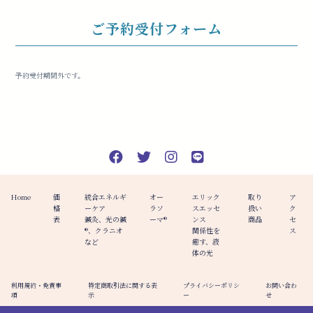
ご予約受付フォーム
予約受付期間外です。
Home
価
統合エネルギ
オー
エリック
取り
ア
格
ーケア
ラソ
スエッセ
扱い
ク
表
鍼灸、光の鍼
ーマ®️
ンス
商品
セ
®︎、クラニオ
関係性を
ス
など
癒す、液
体の光
利用規約・免責事
特定商取引法に関する表
プライバシーポリシ
お問い合わ
項
示
ー
せ