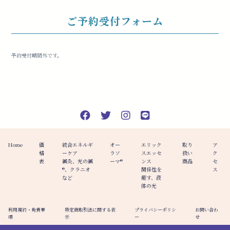
ご予約受付フォーム
予約受付期間外です。
Home
価
統合エネルギ
オー
エリック
取り
ア
格
ーケア
ラソ
スエッセ
扱い
ク
表
鍼灸、光の鍼
ーマ®️
ンス
商品
セ
®︎、クラニオ
関係性を
ス
など
癒す、液
体の光
利用規約・免責事
特定商取引法に関する表
プライバシーポリシ
お問い合わ
項
示
ー
せ