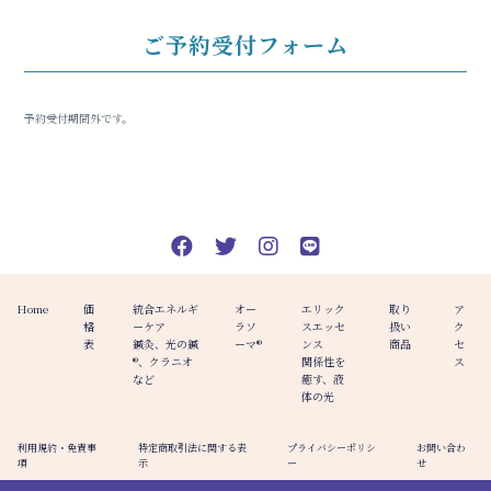
ご予約受付フォーム
予約受付期間外です。
Home
価
統合エネルギ
オー
エリック
取り
ア
格
ーケア
ラソ
スエッセ
扱い
ク
表
鍼灸、光の鍼
ーマ®️
ンス
商品
セ
®︎、クラニオ
関係性を
ス
など
癒す、液
体の光
利用規約・免責事
特定商取引法に関する表
プライバシーポリシ
お問い合わ
項
示
ー
せ