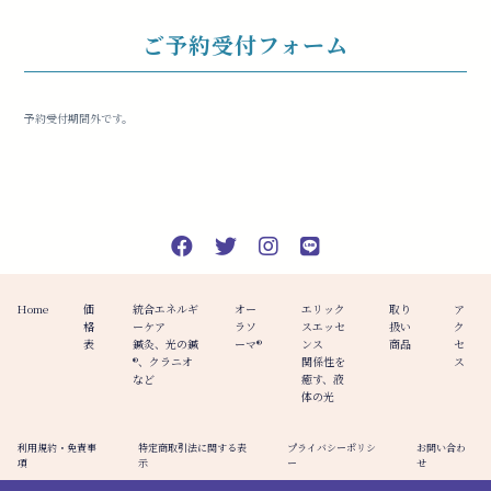
ご予約受付フォーム
予約受付期間外です。
Home
価
統合エネルギ
オー
エリック
取り
ア
格
ーケア
ラソ
スエッセ
扱い
ク
表
鍼灸、光の鍼
ーマ®️
ンス
商品
セ
®︎、クラニオ
関係性を
ス
など
癒す、液
体の光
利用規約・免責事
特定商取引法に関する表
プライバシーポリシ
お問い合わ
項
示
ー
せ