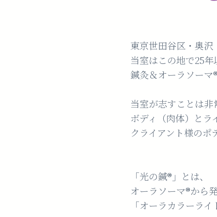
東京世田谷区・奥沢 光
当室はこの地で25
鍼灸＆オーラソーマ®
当室が志すことは非
ボディ（肉体）とラ
クライアント様のポ
「光の鍼®️」とは、
オーラソーマ®️から
「オーラカラーライト