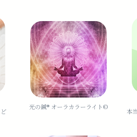
光の鍼®️ オーラカラーライト©︎
など
本