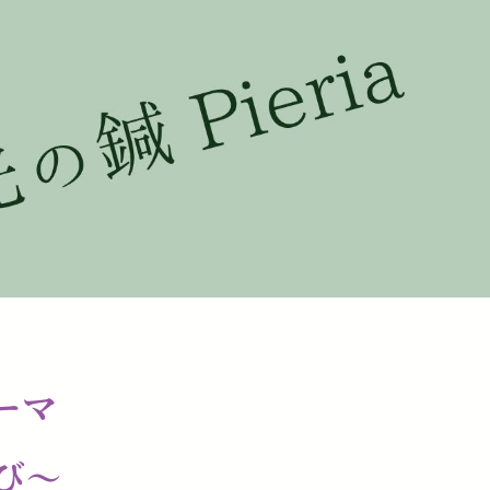
ソーマ
び〜