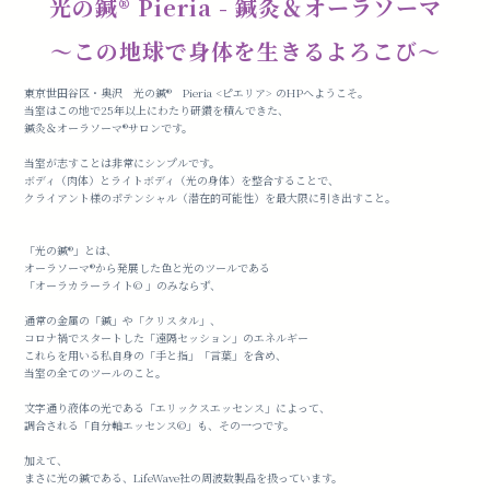
光の鍼®️ Pieria - 鍼灸＆オーラソーマ
〜この地球で身体を生きるよろこび〜
東京世田谷区・奥沢 光の鍼®️ Pieria <ピエリア> のHPへようこそ。
当室はこの地で25年以上にわたり研鑽を積んできた、
鍼灸＆オーラソーマ®︎サロンです。
当室が志すことは非常にシンプルです。
ボディ（肉体）とライトボディ（光の身体）を整合することで、
クライアント様のポテンシャル（潜在的可能性）を最大限に引き出すこと。
「光の鍼®️」とは、
オーラソーマ®️から発展した色と光のツールである
「オーラカラーライト©︎ 」のみならず、
通常の金属の「鍼」や「クリスタル」、
コロナ禍でスタートした「遠隔セッション」のエネルギー
これらを用いる私自身の「手と指」「言葉」を含め、
当室の全てのツールのこと。
文字通り液体の光である「エリックスエッセンス」によって、
調合される「自分軸エッセンス©︎」も、その一つです。
加えて、
まさに光の鍼である、LifeWave社の周波数製品を扱っています。