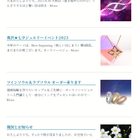
大変お久しぶりです。2023.8.18 天赦日（書き始めたのが💦）う
んざりするほど暑い日は続き…More
奥沢★七夕ジュエリーイベント2023
今年のテーマは、New Beginning（新しいはじまり）第8回目。
まだまだお席ございます。オーラソーマジュ…More
ツインソウル＆ラブソウル オーダー承ります
結婚指輪を作りたいカップル＆ご夫婦に…オーラソーマジュエ
リー入門編として…自分にリングをプレゼントはいかがで…
More
現況とお知らせ
お久しぶりです。すっかり秋が深まりましたが、お元気でいら