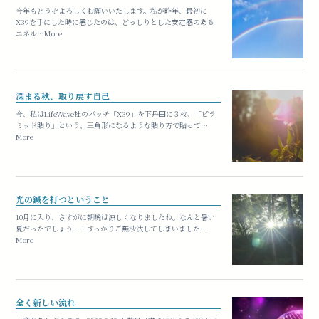
今年もどうぞよろしくお願いいたします。私が昨年、最初に
X39を手にした時に感じたのは、どっしりとした安定感のある
エネル…More
深まる秋、取り戻す自己
今、私はLifeWave社のパッチ「X39」を下丹田に３枚、「ピラ
ミッド貼り」という、三角形になるような貼り方で貼って…
More
光の鍼を打つということ
10月に入り、さすがに朝晩は涼しくなりましたね。なんと暑い
夏だったでしょう…！すっかりご無沙汰してしまいました…
More
全く新しい流れ