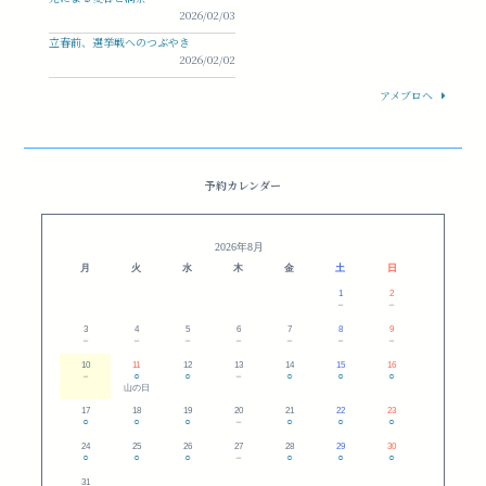
2026/02/03
立春前、選挙戦へのつぶやき
2026/02/02
アメブロへ
予約カレンダー
2026年8月
月
火
水
木
金
土
日
1
2
－
－
3
4
5
6
7
8
9
－
－
－
－
－
－
－
10
11
12
13
14
15
16
－
○
○
－
○
○
○
山の日
17
18
19
20
21
22
23
○
○
○
－
○
○
○
24
25
26
27
28
29
30
○
○
○
－
○
○
○
31