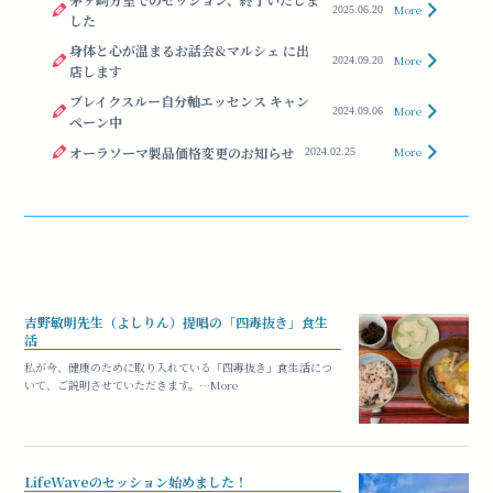
More
2025.06.20
した
身体と心が温まるお話会&マルシェ に出
More
2024.09.20
店します
ブレイクスルー自分軸エッセンス キャン
More
2024.09.06
ペーン中
オーラソーマ製品価格変更のお知らせ
More
2024.02.25
吉野敏明先生（よしりん）提唱の「四毒抜き」食生
活
私が今、健康のために取り入れている「四毒抜き」食生活につ
いて、ご説明させていただきます。…More
LifeWaveのセッション始めました！