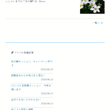
っしゃいますか？光の鍼®︎ は…More
一覧へ
アメブロ新着記事
光の鍼セッション、キャンペーン中で
す
2026/06/29
四毒抜きからの気づきと変化！
2026/06/21
7/3〜7/5 佐世保セッション 今年も
伺います
2026/06/13
止めてみないとわからない
2026/06/13
光による変容と洞察