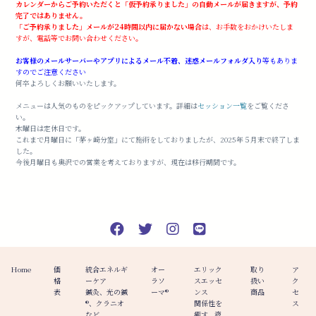
カレンダーからご予約いただくと「仮予約承りました」の自動メールが届きますが、予約
完了ではありません。
「ご予約承りました」メールが24時間以内に届かない場合
は、お手数をおかけいたしま
すが、電話等でお問い合わせください。
お客様のメールサーバーやアプリによるメール不着、迷惑メールフォルダ入り
等もありま
すのでご注意ください
何卒よろしくお願いいたします。
メニューは人気のものをピックアップしています。詳細は
セッション一覧
をご覧くださ
い。
木曜日は定休日です。
これまで月曜日に「茅ヶ崎分室」にて施術をしておりましたが、2025年５月末で終了しま
した。
今後月曜日も奥沢での営業を考えておりますが、現在は移行期間です。
Home
価
統合エネルギ
オー
エリック
取り
ア
格
ーケア
ラソ
スエッセ
扱い
ク
表
鍼灸、光の鍼
ーマ®️
ンス
商品
セ
®︎、クラニオ
関係性を
ス
など
癒す、液