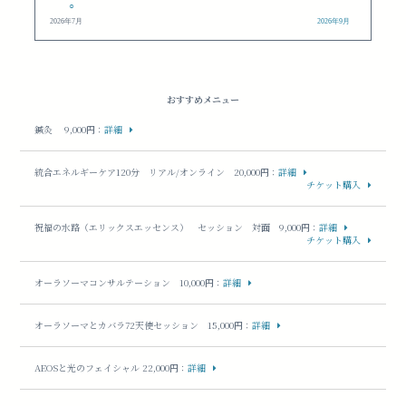
○
2026年7月
2026年9月
おすすめメニュー
鍼灸 9,000円
：
詳細
統合エネルギーケア120分 リアル/オンライン 20,000円
：
詳細
チケット購入
祝福の水路（エリックスエッセンス） セッション 対面 9,000円
：
詳細
チケット購入
オーラソーマコンサルテーション 10,000円
：
詳細
オーラソーマとカバラ72天使セッション 15,000円
：
詳細
AEOSと光のフェイシャル 22,000円
：
詳細