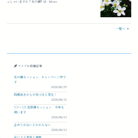
っしゃいますか？光の鍼®︎ は…More
一覧へ
アメブロ新着記事
光の鍼セッション、キャンペーン中で
す
2026/06/29
四毒抜きからの気づきと変化！
2026/06/21
7/3〜7/5 佐世保セッション 今年も
伺います
2026/06/13
止めてみないとわからない
2026/06/13
光による変容と洞察