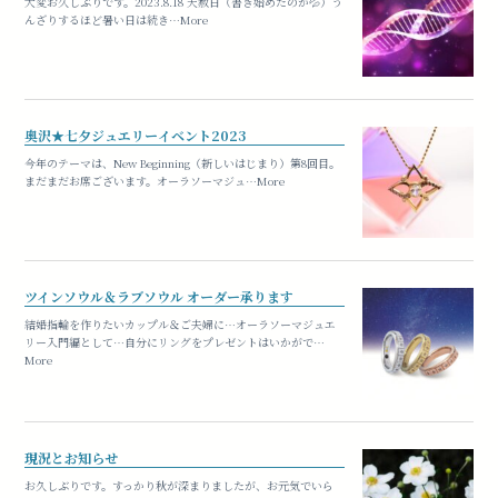
大変お久しぶりです。2023.8.18 天赦日（書き始めたのが💦）う
んざりするほど暑い日は続き…More
奥沢★七夕ジュエリーイベント2023
今年のテーマは、New Beginning（新しいはじまり）第8回目。
まだまだお席ございます。オーラソーマジュ…More
ツインソウル＆ラブソウル オーダー承ります
結婚指輪を作りたいカップル＆ご夫婦に…オーラソーマジュエ
リー入門編として…自分にリングをプレゼントはいかがで…
More
現況とお知らせ
お久しぶりです。すっかり秋が深まりましたが、お元気でいら