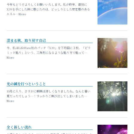
今年もどうぞよろしくお願いいたします。私が昨年、最初に
X39を手にした時に感じたのは、どっしりとした安定感のある
エネル…More
深まる秋、取り戻す自己
今、私はLifeWave社のパッチ「X39」を下丹田に３枚、「ピラ
ミッド貼り」という、三角形になるような貼り方で貼って…
More
光の鍼を打つということ
10月に入り、さすがに朝晩は涼しくなりましたね。なんと暑い
夏だったでしょう…！すっかりご無沙汰してしまいました…
More
全く新しい流れ