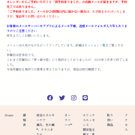
カレンダーからご予約いただくと「仮予約承りました」の自動メールが届きますが、予約
完了ではありません。
「ご予約承りました」メールが24時間以内に届かない場合
は、お手数をおかけいたしま
すが、電話等でお問い合わせください。
お客様のメールサーバーやアプリによるメール不着、迷惑メールフォルダ入り
等もありま
すのでご注意ください
何卒よろしくお願いいたします。
メニューは人気のものをピックアップしています。詳細は
セッション一覧
をご覧くださ
い。
木曜日は定休日です。
これまで月曜日に「茅ヶ崎分室」にて施術をしておりましたが、2025年５月末で終了しま
した。
今後月曜日も奥沢での営業を考えておりますが、現在は移行期間です。
Home
価
統合エネルギ
オー
エリック
取り
ア
格
ーケア
ラソ
スエッセ
扱い
ク
表
鍼灸、光の鍼
ーマ®️
ンス
商品
セ
®︎、クラニオ
関係性を
ス
など
癒す、液