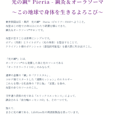
光の鍼®️ Pieria - 鍼灸＆オーラソーマ
〜この地球で身体を生きるよろこび〜
東京世田谷区・奥沢 光の鍼®️ Pieria <ピエリア> のHPへようこそ。
当室はこの地で25年以上にわたり研鑽を積んできた、
鍼灸＆オーラソーマ®︎サロンです。
当室が志すことは非常にシンプルです。
ボディ（肉体）とライトボディ（光の身体）を整合することで、
クライアント様のポテンシャル（潜在的可能性）を最大限に引き出すこと。
「光の鍼®️」とは、
オーラソーマ®️から発展した色と光のツールである
「オーラカラーライト©︎ 」のみならず、
通常の金属の「鍼」や「クリスタル」、
コロナ禍でスタートした「遠隔セッション」のエネルギー
これらを用いる私自身の「手と指」「言葉」を含め、
当室の全てのツールのこと。
文字通り液体の光である「エリックスエッセンス」によって、
調合される「自分軸エッセンス©︎」も、その一つです。
加えて、
まさに光の鍼である、LifeWave社の周波数製品を扱っています。