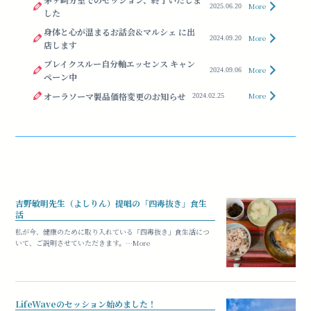
More
2025.06.20
した
身体と心が温まるお話会&マルシェ に出
More
2024.09.20
店します
ブレイクスルー自分軸エッセンス キャン
More
2024.09.06
ペーン中
オーラソーマ製品価格変更のお知らせ
More
2024.02.25
吉野敏明先生（よしりん）提唱の「四毒抜き」食生
活
私が今、健康のために取り入れている「四毒抜き」食生活につ
いて、ご説明させていただきます。…More
LifeWaveのセッション始めました！