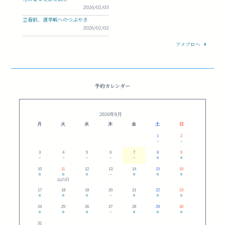
2026/02/03
立春前、選挙戦へのつぶやき
2026/02/02
アメブロへ
予約カレンダー
2026年8月
月
火
水
木
金
土
日
1
2
－
－
3
4
5
6
7
8
9
－
－
－
－
－
○
○
10
11
12
13
14
15
16
○
○
○
－
○
○
○
山の日
17
18
19
20
21
22
23
○
○
○
－
○
○
○
24
25
26
27
28
29
30
○
○
○
－
○
○
○
31