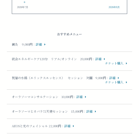
○
2026年7月
2026年9月
おすすめメニュー
鍼灸 9,000円
：
詳細
統合エネルギーケア120分 リアル/オンライン 20,000円
：
詳細
チケット購入
祝福の水路（エリックスエッセンス） セッション 対面 9,000円
：
詳細
チケット購入
オーラソーマコンサルテーション 10,000円
：
詳細
オーラソーマとカバラ72天使セッション 15,000円
：
詳細
AEOSと光のフェイシャル 22,000円
：
詳細